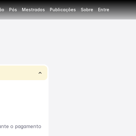
ão
Pós
Mestrados
Publicações
Sobre
Entre
keyboard_arrow_up
ante o pagamento 