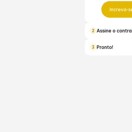
Increva-s
Assine o contr
2
Pronto!
3