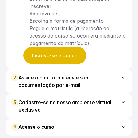
inscrever
Inscreva-se
Escolha a forma de pagamento
Pague a matrícula (a liberação ao 
acesso do curso só ocorrerá mediante o 
pagamento da matrícula).
Increva-se e pague
keyboard_arrow_down
Assine o contrato e envie sua 
2
documentação por e-mail
keyboard_arrow_down
Cadastre-se no nosso ambiente virtual 
3
exclusivo
keyboard_arrow_down
Acesse o curso
4